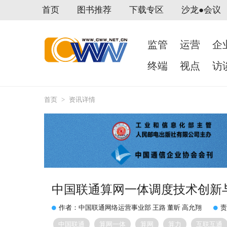
首页
图书推荐
下载专区
沙龙●会议
监管
运营
企
终端
视点
访
首页
>
资讯详情
中国联通算网一体调度技术创新
作者：中国联通网络运营事业部 王路 董昕 高允翔
责
中国联通
算网一体
算网
算力
互联互通