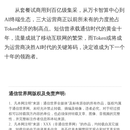
从套餐试商用到百亿级集采，从万卡智算中心到
AI终端生态，三大运营商正以前所未有的力度抢占
Token经济的制高点。短信曾承载通信时代的黄金十
年，流量成就了移动互联网的繁荣，而Token或将成
为运营商决胜AI时代的关键筹码，决定谁成为下一个
十年的领跑者。
通信世界网版权及免责声明:
1、凡本网注明“来源：通信世界全媒体”及标有原创的所有作品，版权均属
于通信世界网。未经允许禁止转载、摘编及镜像，违者必究。对于经过授
权可以转载我方内容的单位，也必须保持转载文章、图像、音视频的完整
性，并完整标注作者信息和本站来源。
2、凡本网注明“来源：XXX（非通信世界网）”的作品，均转载自其它媒
体，转载目的在于传递更多信息，并不代表本网赞同其观点和对其真实性