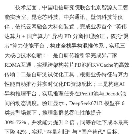
技术层面，中国电信研究院联合北京智源人工智
能实验室、昆仑芯科技、中兴通讯、壁仞科技等伙
伴，依托云网融合大科创装置，完成业界首个 “英伟
达算力 + 国产算力” 异构 PD 分离推理验证，依托“翼
芯”算力使能平台，构建全栈异构混推体系，实现三
大核心技术创新：一是自研传输引擎完成异厂家
RDMA互通，实现跨架构芯片PD池间KVCache的高效
传输；二是自研测试优化工具，根据业务特征与算力
性能自动推荐并实时优化PD资源配比；三是构建AI
异构推理平台，实现推理任务在Prefill池与Decode池
间的动态调度。验证显示，DeepSeek671B 模型在 6
类典型场景下，推理集群总吞吐性能提升
30%-72%，并发能力提升 2 倍，同等吞吐下成本最高
下降 42%，实现 “存量利旧” 与 “国产替代” 目标。