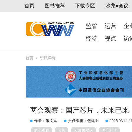
首页
图书推荐
下载专区
沙龙●会议
监管
运营
企
终端
视点
访
首页
>
资讯详情
两会观察：国产芯片，未来已来
作者：朱文凤
责任编辑：包建羽
2025.03.11 1
两会观察
芯片
人形机器人
国产芯片