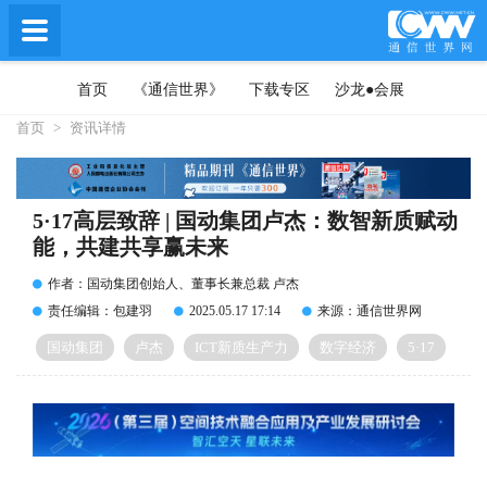
首页
《通信世界》
下载专区
沙龙●会展
首页
>
资讯详情
5·17高层致辞 | 国动集团卢杰：数智新质赋动
能，共建共享赢未来
作者：国动集团创始人、董事长兼总裁 卢杰
责任编辑：包建羽
2025.05.17 17:14
来源：通信世界网
国动集团
卢杰
ICT新质生产力
数字经济
5·17