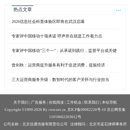
...
热点文章
· 2026信息社会科普体验区即将在武汉启幕
· 专家评中国移动十项承诺 呼声所在就是工作着力点
· 专家评中国移动“三个一”：从承诺到践行，监督平台成关键
· 曾剑秋：运营商提升服务有利于促进消费，提振经济
· 三大运营商服务升级：数智时代的客户关怀与行业担当
关于我们
|
广告服务
|
在线阅读
|
工作机会
|
联系我们
|
本站导航
Copyright ©1999-2026 By cww.net.cn.
京ICP备09082226号-10
京公网安备
11010602203012号
公司名称：北京信通传媒有限责任公司 法律顾问：北京市蓝石律师事务所