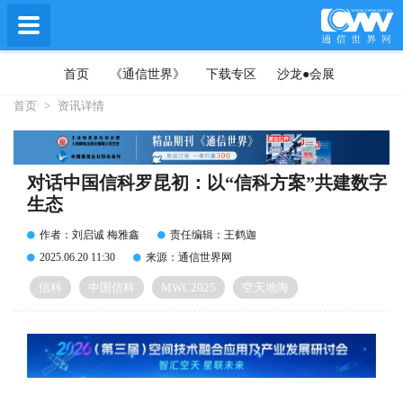
首页
《通信世界》
下载专区
沙龙●会展
首页
>
资讯详情
对话中国信科罗昆初：以“信科方案”共建数字
生态
作者：刘启诚 梅雅鑫
责任编辑：王鹤迦
2025.06.20 11:30
来源：通信世界网
信科
中国信科
MWC2025
空天地海