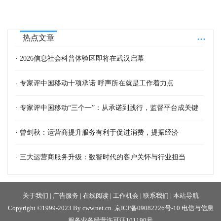
...
热点文章
· 2026信息社会科普体验区即将在武汉启幕
· 专家评中国移动十项承诺 呼声所在就是工作着力点
· 专家评中国移动“三个一”：从承诺到践行，监督平台成关键
· 曾剑秋：运营商提升服务有利于促进消费，提振经济
· 三大运营商服务升级：数智时代的客户关怀与行业担当
关于我们
|
广告服务
|
在线阅读
|
工作机会
|
联系我们
|
本站导航
Copyright ©1999-2023 By cww.net.cn.
京ICP备09082226号-10
电信与信息
服务业务经营许可证101190号