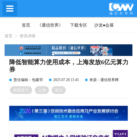
首页
《通信世界》
下载专区
沙龙●会展
首页
>
资讯详情
降低智能算力使用成本，上海发放6亿元算力
券
责任编辑：包建羽
2025.07.28 15:45
来源：通信世界网
智能算力
上海
算力