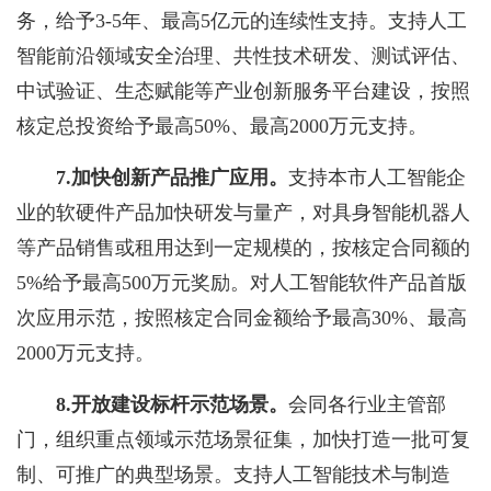
务，给予3-5年、最高5亿元的连续性支持。支持人工
智能前沿领域安全治理、共性技术研发、测试评估、
中试验证、生态赋能等产业创新服务平台建设，按照
核定总投资给予最高50%、最高2000万元支持。
7.加快创新产品推广应用。
支持本市人工智能企
业的软硬件产品加快研发与量产，对具身智能机器人
等产品销售或租用达到一定规模的，按核定合同额的
5%给予最高500万元奖励。对人工智能软件产品首版
次应用示范，按照核定合同金额给予最高30%、最高
2000万元支持。
8.开放建设标杆示范场景。
会同各行业主管部
门，组织重点领域示范场景征集，加快打造一批可复
制、可推广的典型场景。支持人工智能技术与制造