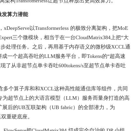
离架构Transfomerless让超节点释放出更高效算力。
面激发算力潜能
xDeepServe以Transformerless 的极致分离架构，把MoE
xpert三个微模块，相当于在一台CloudMatrix384上把“大
上同步处理任务。之后，再用基于内存语义的微秒级XCCL通
新拼成一个超高吞吐的LLM服务平台，即Tokens的“超高速
实现了从非超节点单卡吞吐600tokens/s至超节点单卡吞吐
含多个算子库和和XCCL这种高性能通信库等组件，共同
为专为超节点上的大语言模型（LLM）服务而量身打造的高
4扩展后的UB互联架构（UB fabric）的全部潜力，为
与时延双重硬底座。
Serve把CloudMatrix384 切成完全自治的 DP 小组，