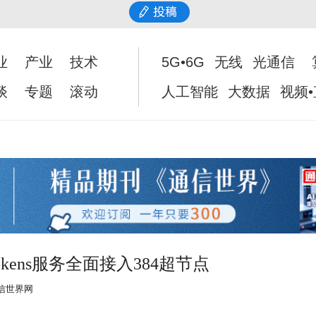
业
产业
技术
5G•6G
无线
光通信
谈
专题
滚动
人工智能
大数据
视频
Tokens服务全面接入384超节点
信世界网