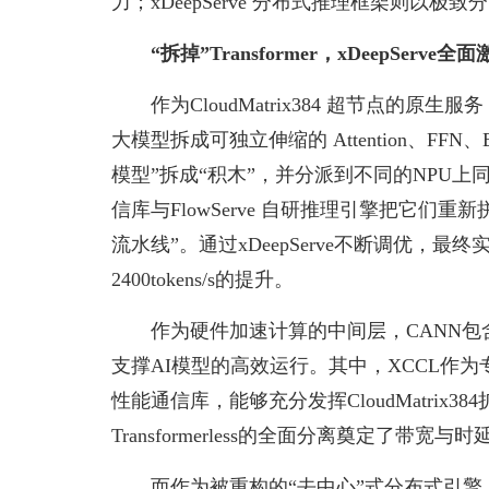
力；xDeepServe 分布式推理框架则以极致分
“拆掉”Transformer，x
D
eep
S
erve全
作为CloudMatrix384 超节点的原生服务，
大模型拆成可独立伸缩的 Attention、FFN、E
模型”拆成“积木”，并分派到不同的NPU
信库与FlowServe 自研推理引擎把它们重
流水线”。通过xDeepServe不断调优，最终
2400tokens/s的提升。
作为硬件加速计算的中间层，CANN包
支撑AI模型的高效运行。其中，XCCL作
性能通信库，能够充分发挥CloudMatrix38
Transformerless的全面分离奠定了带宽
而作为被重构的“去中心”式分布式引擎，Flow