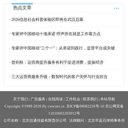
...
热点文章
· 2026信息社会科普体验区即将在武汉启幕
· 专家评中国移动十项承诺 呼声所在就是工作着力点
· 专家评中国移动“三个一”：从承诺到践行，监督平台成关键
· 曾剑秋：运营商提升服务有利于促进消费，提振经济
· 三大运营商服务升级：数智时代的客户关怀与行业担当
关于我们
|
广告服务
|
在线阅读
|
工作机会
|
联系我们
|
本站导航
Copyright ©1999-2026 By cww.net.cn.
京ICP备09082226号-10
京公网安备
11010602203012号
公司名称：北京信通传媒有限责任公司 法律顾问：北京市蓝石律师事务所