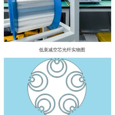
低衰减空芯光纤实物图