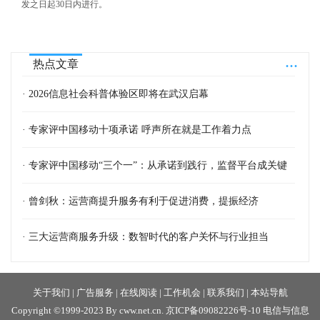
发之日起30日内进行。
...
热点文章
· 2026信息社会科普体验区即将在武汉启幕
· 专家评中国移动十项承诺 呼声所在就是工作着力点
· 专家评中国移动“三个一”：从承诺到践行，监督平台成关键
· 曾剑秋：运营商提升服务有利于促进消费，提振经济
· 三大运营商服务升级：数智时代的客户关怀与行业担当
关于我们
|
广告服务
|
在线阅读
|
工作机会
|
联系我们
|
本站导航
Copyright ©1999-2023 By cww.net.cn.
京ICP备09082226号-10
电信与信息