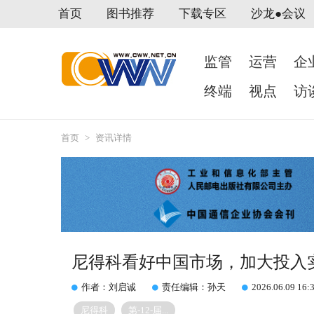
首页
图书推荐
下载专区
沙龙●会议
监管
运营
企
终端
视点
访
首页
>
资讯详情
尼得科看好中国市场，加大投入
作者：刘启诚
责任编辑：孙天
2026.06.09 16:
尼得科
第-12-届...