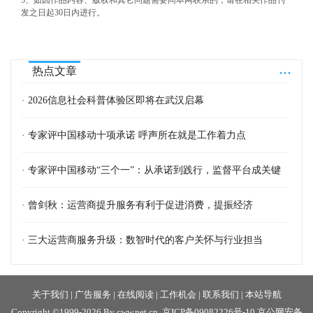
3、如因作品内容、版权和其它问题需要同本网联系的，请在相关作品刊
发之日起30日内进行。
...
热点文章
· 2026信息社会科普体验区即将在武汉启幕
· 专家评中国移动十项承诺 呼声所在就是工作着力点
· 专家评中国移动“三个一”：从承诺到践行，监督平台成关键
· 曾剑秋：运营商提升服务有利于促进消费，提振经济
· 三大运营商服务升级：数智时代的客户关怀与行业担当
关于我们
|
广告服务
|
在线阅读
|
工作机会
|
联系我们
|
本站导航
Copyright ©1999-2026 By cww.net.cn.
京ICP备09082226号-10
京公网安备