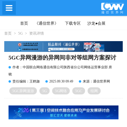
首页
《通信世界》
下载专区
沙龙●会展
首页
>
5G
>
资讯详情
5GC异网漫游的异网间非对等组网方案探讨
作者：中国联合网络通信有限公司陕西省分公司网络运营事业部 席
晓
责任编辑：王鹤迦
2025.09.30 09:49
来源：通信世界网
5GC异网漫游
5G
5G网络
5GC
组网