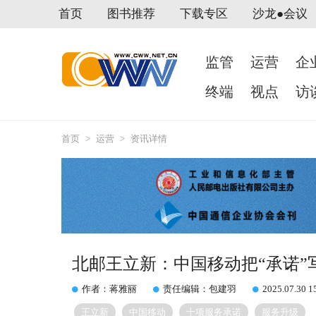
首页
图书推荐
下载专区
沙龙●会议
监管
运营
企
终端
视点
访
首页
>
运营
>
资讯详情
北邮王立新：中国移动把“承诺”写
作者：蒋雅丽
责任编辑：包建羽
2025.07.30 1
王立新
中国移动
十项服务承诺
服务升级