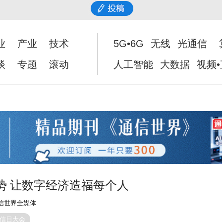
业
产业
技术
5G•6G
无线
光通信
谈
专题
滚动
人工智能
大数据
视频
势 让数字经济造福每个人
信世界全媒体
电信日大会