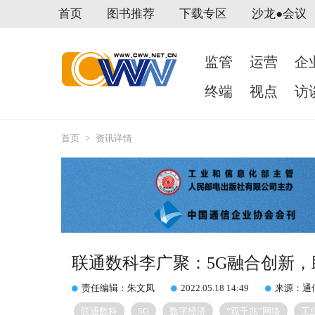
首页
图书推荐
下载专区
沙龙●会议
监管
运营
企
终端
视点
访
首页
>
资讯详情
联通数科李广聚：5G融合创新
责任编辑：朱文凤
2022.05.18 14:49
来源：通
联通数科
5G
数字经济
“双千兆”网络
工