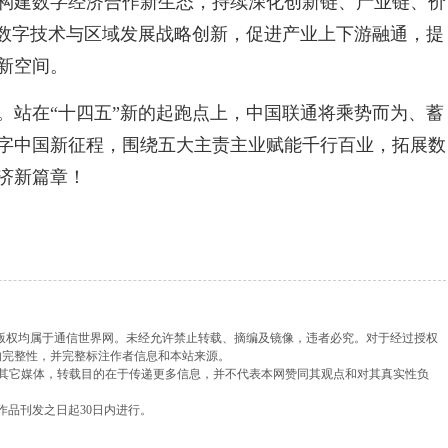
构建数字经济合作新生态，持续深化创新链、产业链、价
、数字技术与区域发展战略创新，促进产业上下游融通，提
新空间。
。站在“十四五”新的起跑点上，中国联通将乘势而为、蓄
字中国新征程，围绕五大主责主业赋能千行百业，拓展数
济新篇章！
，版权均属于通信世界网。未经允许禁止转载、摘编及镜像，违者必究。对于经过授权
的完整性，并完整标注作者信息和本站来源。
载自其它媒体，转载目的在于传递更多信息，并不代表本网赞同其观点和对其真实性负
作品刊发之日起30日内进行。