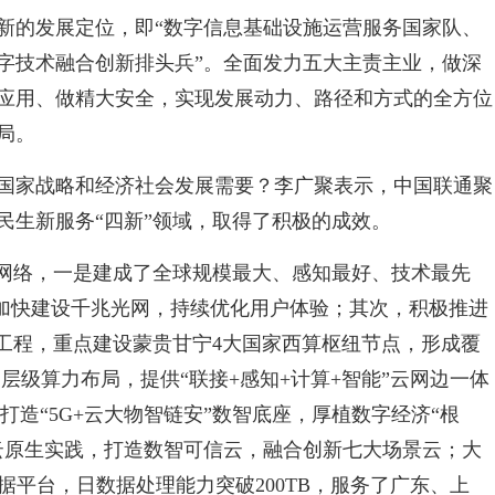
新的发展定位，即“数字信息基础设施运营服务国家队、
字技术融合创新排头兵”。全面发力五大主责主业，做深
应用、做精大安全，实现发展动力、路径和方式的全方位
局。
国家战略和经济社会发展需要？李广聚表示，中国联通聚
民生新服务“四新”领域，取得了积极的成效。
”网络，一是建成了全球规模最大、感知最好、技术最先
是加快建设千兆光网，持续优化用户体验；其次，积极推进
”工程，重点建设蒙贵甘宁4大国家西算枢纽节点，形成覆
化多层级算力布局，提供“联接+感知+计算+智能”云网边一体
打造“5G+云大物智链安”数智底座，厚植数字经济“根
云原生实践，打造数智可信云，融合创新七大场景云；大
据平台，日数据处理能力突破200TB，服务了广东、上