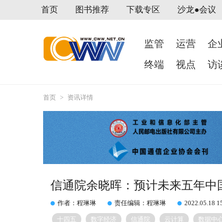
首页
图书推荐
下载专区
沙龙●会议
监管
运营
企
终端
视点
访
首页
>
资讯详情
信通院余晓晖：预计未来五年中
作者：程琳琳
责任编辑：程琳琳
2022.05.18 1
十四五
数字经济
信通院
云计算
数据中