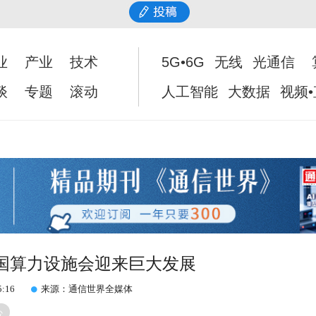
业
产业
技术
5G•6G
无线
光通信
谈
专题
滚动
人工智能
大数据
视频
国算力设施会迎来巨大发展
5:16
来源：通信世界全媒体
心