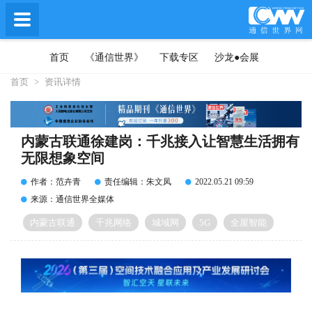
首页
《通信世界》
下载专区
沙龙●会展
首页
>
资讯详情
内蒙古联通徐建岗：千兆接入让智慧生活拥有
无限想象空间
作者：范卉青
责任编辑：朱文凤
2022.05.21 09:59
来源：通信世界全媒体
内蒙古联通
千兆网络
城域网
5G
全屋智能