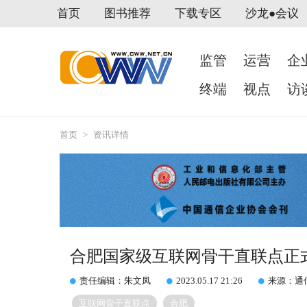
首页
图书推荐
下载专区
沙龙●会议
监管
运营
企
终端
视点
访
首页
>
资讯详情
合肥国家级互联网骨干直联点正
责任编辑：朱文凤
2023.05.17 21:26
来源：通
互联网骨干直联点
合肥