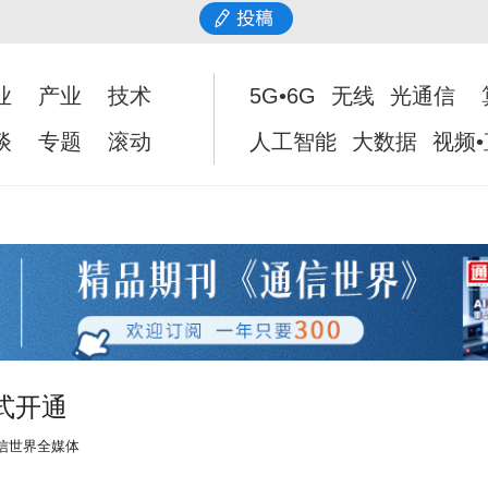
业
产业
技术
5G•6G
无线
光通信
谈
专题
滚动
人工智能
大数据
视频
式开通
信世界全媒体