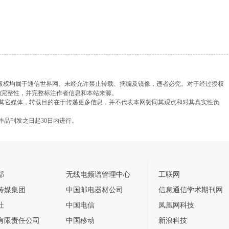
，版权均属于通信世界网。未经允许禁止转载、摘编及镜像，违者必究。对于经过授权
的完整性，并完整标注作者信息和本站来源。
载自其它媒体，转载目的在于传递更多信息，并不代表本网赞同其观点和对其真实性负
作品刊发之日起30日内进行。
部
无线电频谱管理中心
工联网
传媒集团
中国邮电器材公司
信息通信学术期刊网
社
中国电信
凤凰网科技
有限责任公司
中国移动
新浪科技