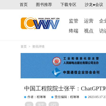
首页
图书推荐
下载专区
沙龙●会议
监管
运营
企
终端
视点
访
首页
>
资讯详情
中国工程院院士张平：ChatGP
作者：程琳琳
责任编辑：程琳琳
2023.05.17 2
6G
张平
GPT