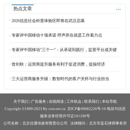
...
热点文章
· 2026信息社会科普体验区即将在武汉启幕
· 专家评中国移动十项承诺 呼声所在就是工作着力点
· 专家评中国移动“三个一”：从承诺到践行，监督平台成关键
· 曾剑秋：运营商提升服务有利于促进消费，提振经济
· 三大运营商服务升级：数智时代的客户关怀与行业担当
关于我们
|
广告服务
|
在线阅读
|
工作机会
|
联系我们
|
本站导航
Copyright ©1999-2023 By cww.net.cn.
京ICP备09082226号-10
电信与信息
服务业务经营许可证101190号
公司名称：北京信通传媒有限责任公司 法律顾问：北京市蓝石律师事务所