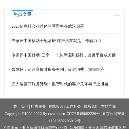
...
热点文章
· 2026信息社会科普体验区即将在武汉启幕
· 专家评中国移动十项承诺 呼声所在就是工作着力点
· 专家评中国移动“三个一”：从承诺到践行，监督平台成关键
· 曾剑秋：运营商提升服务有利于促进消费，提振经济
· 三大运营商服务升级：数智时代的客户关怀与行业担当
关于我们
|
广告服务
|
在线阅读
|
工作机会
|
联系我们
|
本站导航
Copyright ©1999-2026 By cww.net.cn.
京ICP备09082226号-10
京公网安备
11010602203012号
公司名称：北京信通传媒有限责任公司 法律顾问：北京市蓝石律师事务所