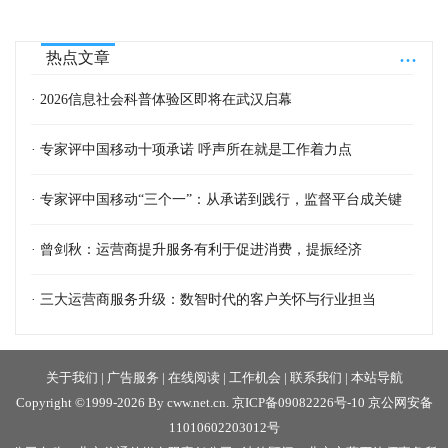
...
热点文章
· 2026信息社会科普体验区即将在武汉启幕
· 专家评中国移动十项承诺 呼声所在就是工作着力点
· 专家评中国移动“三个一”：从承诺到践行，监督平台成关键
· 曾剑秋：运营商提升服务有利于促进消费，提振经济
· 三大运营商服务升级：数智时代的客户关怀与行业担当
关于我们
|
广告服务
|
在线阅读
|
工作机会
|
联系我们
|
本站导航
Copyright ©1999-2026 By cww.net.cn.
京ICP备09082226号-10
京公网安备
11010602203012号