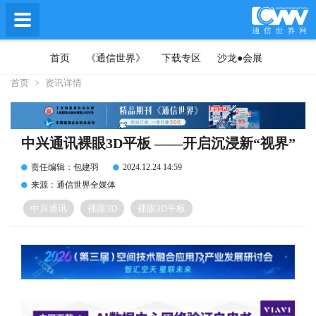
首页
《通信世界》
下载专区
沙龙●会展
首页
>
资讯详情
中兴通讯裸眼3D平板 ——开启沉浸新“视界”
责任编辑：包建羽
2024.12.24 14:59
来源：通信世界全媒体
中兴通讯
裸眼3D
裸眼3D平板