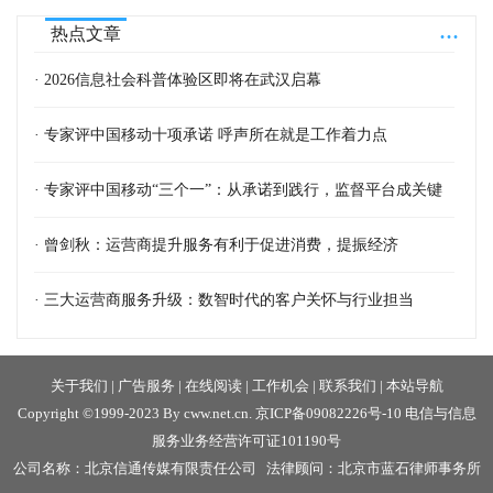
...
热点文章
· 2026信息社会科普体验区即将在武汉启幕
· 专家评中国移动十项承诺 呼声所在就是工作着力点
· 专家评中国移动“三个一”：从承诺到践行，监督平台成关键
· 曾剑秋：运营商提升服务有利于促进消费，提振经济
· 三大运营商服务升级：数智时代的客户关怀与行业担当
关于我们
|
广告服务
|
在线阅读
|
工作机会
|
联系我们
|
本站导航
Copyright ©1999-2023 By cww.net.cn.
京ICP备09082226号-10
电信与信息
服务业务经营许可证101190号
公司名称：北京信通传媒有限责任公司 法律顾问：北京市蓝石律师事务所