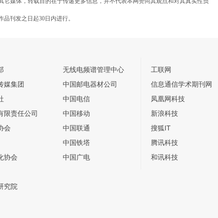
载自其它媒体，转载目的在于传递更多信息，并不代表本网赞同其观点和对其真实性负
作品刊发之日起30日内进行。
部
无线电频谱管理中心
工联网
传媒集团
中国邮电器材公司
信息通信学术期刊网
社
中国电信
凤凰网科技
有限责任公司
中国移动
新浪科技
协会
中国联通
搜狐IT
中国铁塔
腾讯科技
化协会
中国广电
和讯科技
研究院