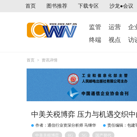
首页
图书推荐
下载专区
沙龙●会议
监管
运营
企
终端
视点
访
首页
>
资讯详情
中美关税博弈 压力与机遇交织中
作者：通信行业资深分析师 马继华
责任编辑：包建
中美关税博弈
6G
5G
国产替代